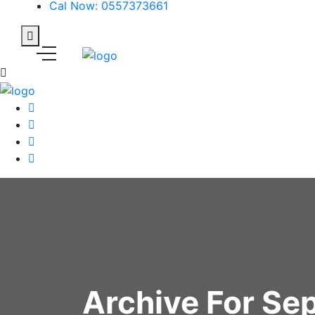
Cal Now: 0557373661
Archive For Se