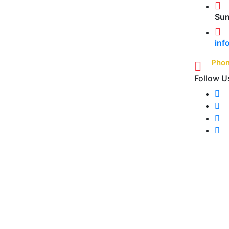
Sun
in
Phon
Follow U