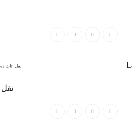
17 Sep
L
نقل اثاث دب
نقل 