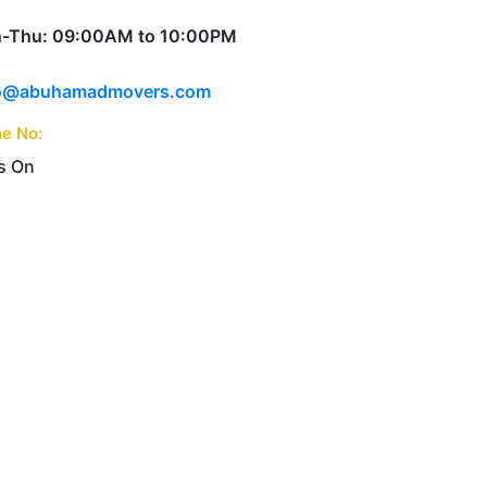
-Thu: 09:00AM to 10:00PM
fo@abuhamadmovers.com
e No:
(+971)-055-7373661
s On