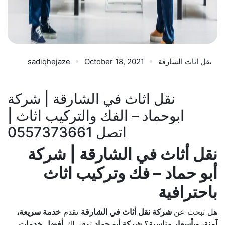
نقل اثاث الشارقة
October 18, 2021
sadiqhejaze
نقل اثاث في الشارقة | شركة
ابوحماد – الفك والتركيب اثاث |
اتصل 0557373661
نقل أثاث في الشارقة | شركة
أبو حماد – فك وتركيب اثاث
باحترافية
هل تبحث عن
شركة نقل أثاث في الشارقة
تقدم
خدمة سريعة،
آمنة، وبأسعار مناسبة
؟
شركة أبو حماد
توفر لك
أفضل خدمات