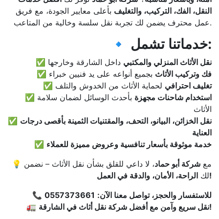
النقل، الفك، التركيب، والتغليف
بأعلى معايير الجودة، مع فريق
عمل محترف يضمن لك تجربة نقل سلسة وخالية من المتاعب.
🔹 خدماتنا تشمل:
نقل الأثاث المنزلي والمكتبي
داخل الشارقة وخارجها
✅
فك وتركيب الأثاث
بجميع أنواعه على يد فنيين خبراء
✅
تغليف احترافي
لحماية الأثاث من الخدوش والتلف
✅
استخدام شاحنات مجهزة
بأحدث الوسائل لضمان سلامة
✅
الأثاث
نقل الخزائن، البيانو، التحف، والمقتنيات الثمينة بأقصى درجات
✅
العناية
خدمة موثوقة بأسعار تنافسية وعروض مميزة للعملاء
✅
💡 مع
شركة أبو حماد
، لا داعي للقلق بشأن نقل الأثاث – نضمن
الراحة، الأمان، والدقة في العمل!
لك
للاستفسار والحجز، تواصل معنا الآن:
0557373661
📞
نقل سريع وآمن مع أفضل شركة نقل أثاث في الشارقة!
🚛